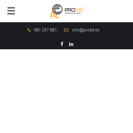
981 247 881
info@protel.es