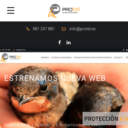
981 247 881
info@protel.es
ESTRENAMOS NUEVA WEB
Home
Blog
Noticias
Estrenamos nueva web